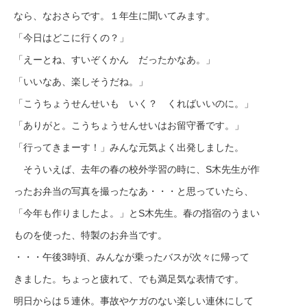
なら、なおさらです。１年生に聞いてみます。
「今日はどこに行くの？」
「えーとね、すいぞくかん だったかなあ。」
「いいなあ、楽しそうだね。」
「こうちょうせんせいも いく？ くればいいのに。」
「ありがと。こうちょうせんせいはお留守番です。」
「行ってきまーす！」みんな元気よく出発しました。
そういえば、去年の春の校外学習の時に、S木先生が作
ったお弁当の写真を撮ったなあ・・・と思っていたら、
「今年も作りましたよ。」とS木先生。春の指宿のうまい
ものを使った、特製のお弁当です。
・・・午後3時頃、みんなが乗ったバスが次々に帰って
きました。ちょっと疲れて、でも満足気な表情です。
明日からは５連休。事故やケガのない楽しい連休にして