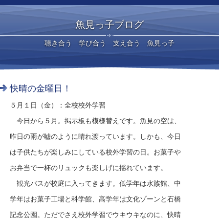
魚見っ子ブログ
聴き合う 学び合う 支え合う 魚見っ子
快晴の金曜日！
５月１日（金）：全校校外学習
今日から５月。掲示板も模様替えです。魚見の空は、
昨日の雨が嘘のように晴れ渡っています。しかも、今日
は子供たちが楽しみにしている校外学習の日。お菓子や
お弁当で一杯のリュックも楽しげに揺れています。
観光バスが校庭に入ってきます。低学年は水族館、中
学年はお菓子工場と科学館、高学年は文化ゾーンと石橋
記念公園。ただでさえ校外学習でウキウキなのに、快晴