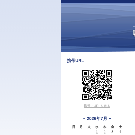
携帯URL
携帯にURLを送る
«
»
2026年7月
日
月
火
水
木
金
土
1
2
3
4