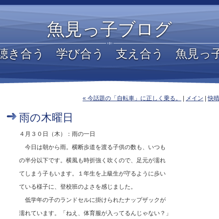
魚見っ子ブログ
聴き合う 学び合う 支え合う 魚見っ
« 今話題の「自転車」に正しく乗る。
|
メイン
|
快晴
雨の木曜日
４月３０日（木）：雨の一日
今日は朝から雨。横断歩道を渡る子供の数も、いつも
の半分以下です。横風も時折強く吹くので、足元が濡れ
てしまう子もいます。１年生を上級生が守るように歩い
ている様子に、登校班のよさを感じました。
低学年の子のランドセルに掛けられたナップザックが
濡れています。「ねえ、体育服が入ってるんじゃない？」