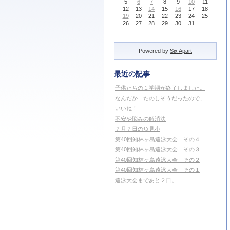
5
6
7
8
9
10
11
12
13
14
15
16
17
18
19
20
21
22
23
24
25
26
27
28
29
30
31
Powered by
Six Apart
最近の記事
子供たちの１学期が終了しました。
なんだか たのしそうだったので、
いいね！
不安や悩みの解消法
７月７日の魚見小
第40回知林ヶ島遠泳大会 その４
第40回知林ヶ島遠泳大会 その３
第40回知林ヶ島遠泳大会 その２
第40回知林ヶ島遠泳大会 その１
遠泳大会まであと２日。