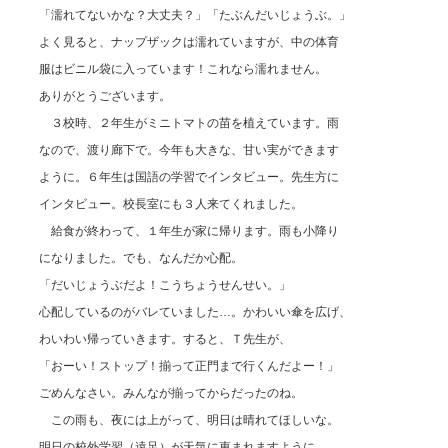
「濡れてないかな？大丈夫？」「たぶんだいじょうぶ。」
よく見ると、ナップザックは濡れていますが、中の体育
服はビニル袋に入っています！これなら濡れません。
ありがとうございます。
３校時、２年生がミニトマトの苗を植えています。雨
なので、渡り廊下で。今年も大きな、甘い実ができます
ように。６年生は国語の学習でインタビュー。先生方に
インタビュー。校長室にも３人来てくれました。
給食が終わって、１年生が家に帰ります。雨も小降り
になりました。でも、なんだか心配。
「だいじょうぶだよ！こうちょうせんせい。」
心配しているのがバレていました…。かわいい傘を広げ、
わいわい帰っていきます。すると、Ｔ先生が、
「おーい！ストップ！揃って正門まで行くんだよー！」
ごめんなさい。みんなが揃ってからだったのね。
この雨も、夜には上がって、明日は晴れてほしいな。
明日の校外学習（遠足）が天気に恵まれますように。