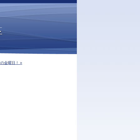
子
の金曜日！ »